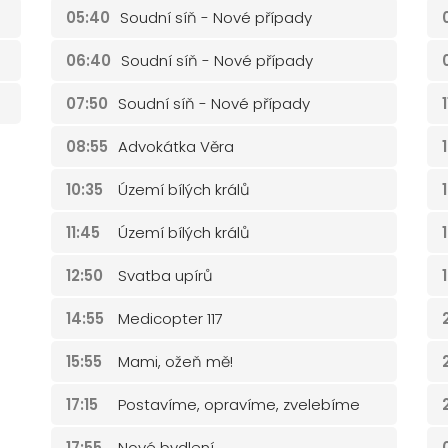
05:40
Soudní síň - Nové případy
06:40
Soudní síň - Nové případy
07:50
Soudní síň - Nové případy
08:55
Advokátka Věra
10:35
Území bílých králů
11:45
Území bílých králů
12:50
Svatba upírů
14:55
Medicopter 117
15:55
Mami, ožeň mě!
17:15
Postavíme, opravíme, zvelebíme
17:55
Nové bydlení