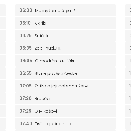
06:00
MalinyJamológia 2
06:10
Kikirikí
06:25
Sníček
06:35
Zabij nudu! II.
06:45
O modrém autíčku
06:55
Staré pověsti české
07:05
Žofka a její dobrodružství
07:20
Broučci
07:25
O Mikešovi
07:40
Tisíc a jedna noc