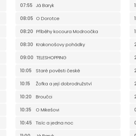
07:55
Já Baryk
08:05
O Dorotce
08:20
Příběhy kocoura Modroočka
08:30
Krakonošovy pohádky
09:00
TELESHOPPING
10:05
Staré pověsti české
10:15
Žofka a její dobrodružství
10:20
Broučci
10:35
O Mikešovi
10:45
Tisíc a jedna noc
11:00
Já Baryk