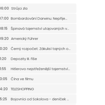
06:00
Strůjci zla
07:00
Bombardování Darwinu: Nepříjemná pravda
08:15
Špinavá tajemství utajovaných válek
09:20
Americký Führer
10:20
Černý rozpočet: Zákulisí tajných operací
11:20
Depozity III. říše
11:55
Hitlerovo nejstřeženější tajemství: Filmy Evy Braunové
13:05
Čína ve filmu
14:20
TELESHOPPING
15:25
Bojovníci od Sokolova - deníček spojařky