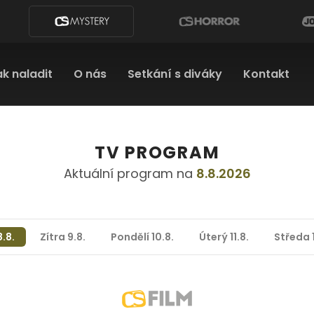
k naladit
O nás
Setkání s diváky
Kontakt
TV PROGRAM
Aktuální program na
8.8.2026
.8.
Zítra 9.8.
Pondělí 10.8.
Úterý 11.8.
Středa 1